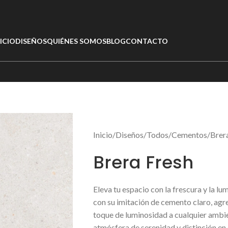
ICIO
DISEÑOS
QUIÉNES SOMOS
BLOG
CONTACTO
Inicio
Diseños
Todos
Cementos
Brer
Brera Fresh
Eleva tu espacio con la frescura y la lu
con su imitación de cemento claro, a
toque de luminosidad a cualquier ambie
atmósfera de serenidad y distinción en