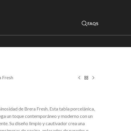
FAQS
a Fresh
minosidad de Brera Fresh. Esta tabla porcelánica,
grega un toque contemporáneo y moderno con un
nte. Su diseño limpio y cautivador crea una
 encimeras de cocina, aplacados de paredes o