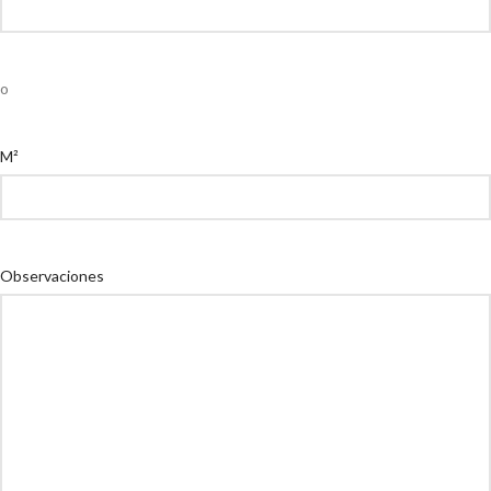
o
M²
Observaciones